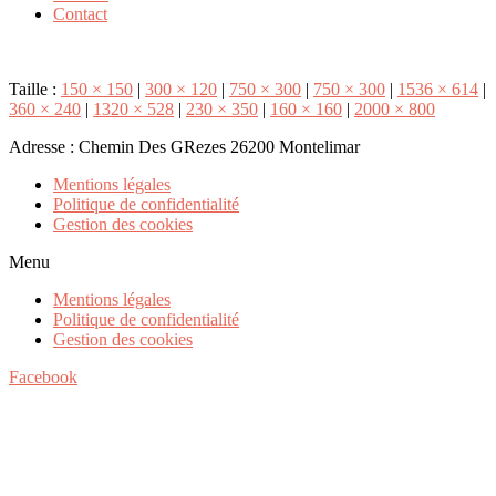
Contact
Taille :
150 × 150
|
300 × 120
|
750 × 300
|
750 × 300
|
1536 × 614
|
360 × 240
|
1320 × 528
|
230 × 350
|
160 × 160
|
2000 × 800
Adresse : Chemin Des GRezes 26200 Montelimar
Mentions légales
Politique de confidentialité
Gestion des cookies
Menu
Mentions légales
Politique de confidentialité
Gestion des cookies
Facebook