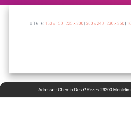
Taille :
150 × 150
|
225 × 300
|
360 × 240
|
230 × 350
|
16
Adresse : Chemin Des GRezes 26200 Montelim