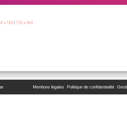
0 × 160
|
720 × 960
ar
Mentions légales
Politique de confidentialité
Gest