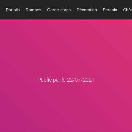
l
Portails
Rampes
Garde-corps
Décoration
Pergola
Châs
Publié par
le
22/07/2021