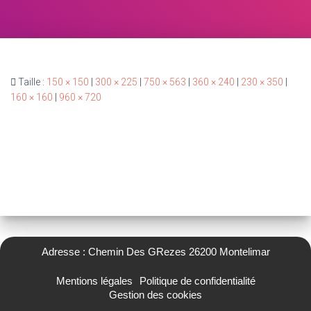
Taille :
150 × 150
|
300 × 225
|
750 × 563
|
360 × 240
|
230 × 350
|
160 × 160
|
960 × 720
Adresse : Chemin Des GRezes 26200 Montelimar
Mentions légales
Politique de confidentialité
Gestion des cookies