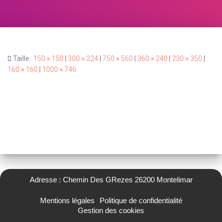
Taille :
150 × 150
|
300 × 224
|
750 × 560
|
360 × 240
|
230 × 350
|
160 × 160
|
1000 × 746
Adresse : Chemin Des GRezes 26200 Montelimar
Mentions légales
Politique de confidentialité
Gestion des cookies