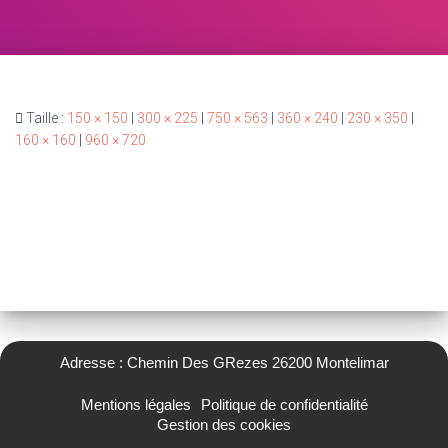
Taille :
150 × 150
|
300 × 225
|
750 × 563
|
360 × 240
|
230 × 350
|
160 × 160
|
960 × 720
Adresse : Chemin Des GRezes 26200 Montelimar
Mentions légales
Politique de confidentialité
Gestion des cookies